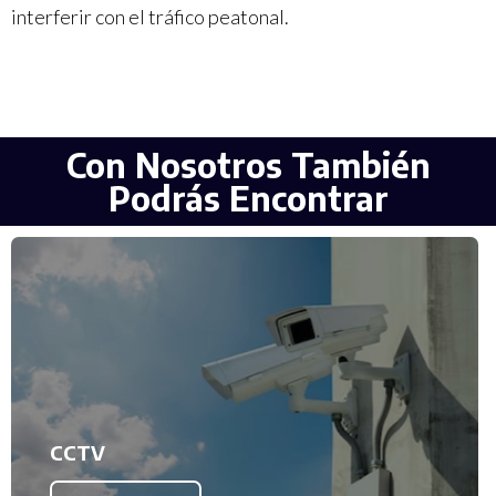
interferir
con
el
tráfico
peatonal
.
Con Nosotros También
Podrás Encontrar
CCTV