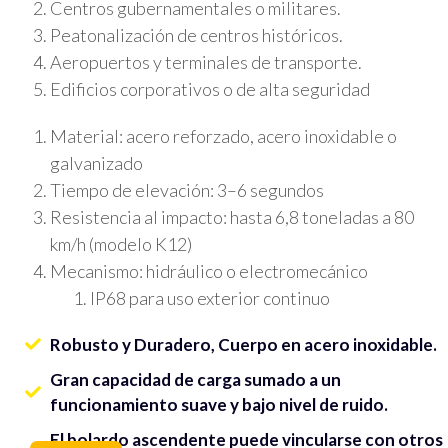
Centros
gubernamentales
o
militares
.
Peatonalización
de
centros
históricos
.
Aeropuertos y
terminales
de
transporte
.
Edificios
corporativos
o de
alta
seguridad
Material:
acero
reforzado
,
acero
inoxidable
o
galvanizado
Tiempo de
elevación
: 3–6 segundos
Resistencia al
impacto
: hasta 6,8
toneladas
a
80
km/h (
modelo
K12)
Mecanismo
:
hidráulico
o electromecánico
IP68 para
uso
exterior continuo
Robusto y Duradero, Cuerpo en acero inoxidable.
Gran capacidad de carga sumado a un
funcionamiento suave y bajo nivel de ruido.
El bolardo ascendente puede vincularse con otros