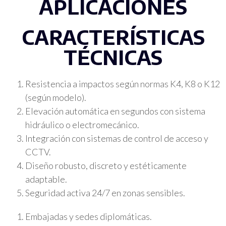
APLICACIONES
CARACTERÍSTICAS
TÉCNICAS
Resistencia a
impactos
según
normas
K4, K8 o K12
(
según
modelo
).
Elevación
automática
en
segundos
con
sistema
hidráulico
o
electromecánico
.
Integración
con
sistemas
de control de
acceso
y
CCTV.
Diseño
robusto
,
discreto
y
estéticamente
adaptable.
Seguridad
activa
24/7
en
zonas
sensibles
.
Embajadas
y
sedes
diplomáticas
.