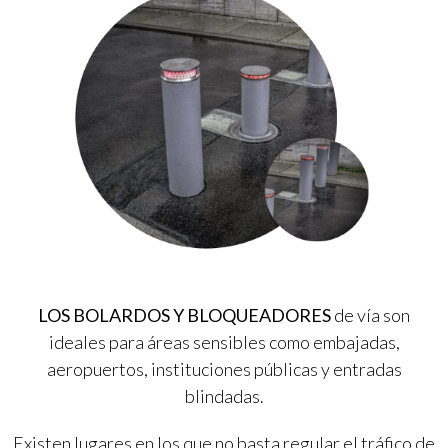
LOS BOLARDOS Y BLOQUEADORES
de
vía
son
ideales
para
áreas
sensibles
como
embajadas
,
aeropuertos
,
instituciones
públicas
y entradas
blindadas
.
Existen lugares en los que no basta regular el tráfico de