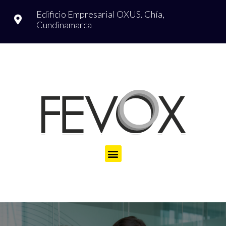
Edificio Empresarial OXUS.
Chía,
Cundinamarca