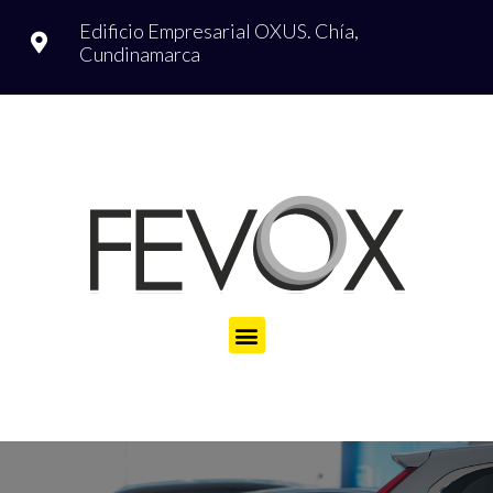
Edificio Empresarial OXUS.
Chía,
Cundinamarca