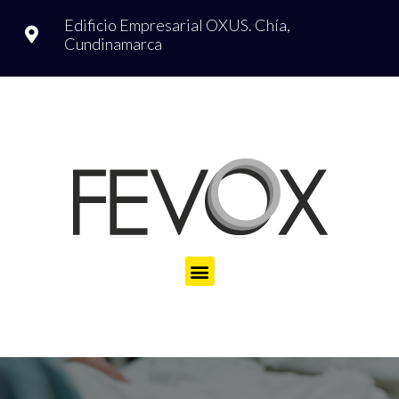
Edificio Empresarial OXUS.
Chía,
Cundinamarca