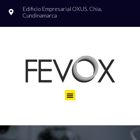
Edificio Empresarial OXUS.
Chía,
Cundinamarca